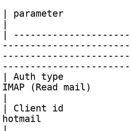
| parameter              | illustrate                                                                                   
|

| ---------------------
-----------------------
-----------------------
-----------------------
| Auth type            
IMAP (Read mail)                                                                                                                                 
|

| Client id            
hotmail                                                                                                                                            
|
