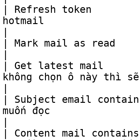
| Refresh token        
hotmail                                                                                                                                        
|

| Mark mail as read      | đánh dấu mail là đã đọc                                       
|

| Get latest mail      
không chọn ô này thì sẽ lấy 5 mail mới nhất                                  
|

| Subject email contain
muốn đọc                                                                                                                                        
|

| Content mail contains