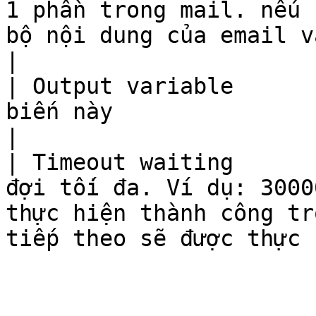
1 phần trong mail. nếu 
bộ nội dung của email và ghi vào biến                     
|

| Output variable      
biến này                                                                                                                                      
|

| Timeout waiting      
đợi tối đa. Ví dụ: 3000
thực hiện thành công tr