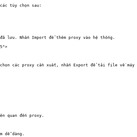
các tùy chọn sau:

đã lưu. Nhấn Import để thêm proxy vào hệ thống.

5">

chọn các proxy cần xuất, nhấn Export để tải file về máy 
ên quan đến proxy.

m dễ dàng.
