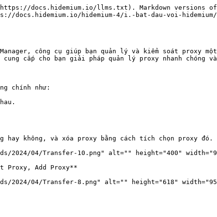
https://docs.hidemium.io/llms.txt). Markdown versions of
s://docs.hidemium.io/hidemium-4/i.-bat-dau-voi-hidemium/
Manager, công cụ giúp bạn quản lý và kiểm soát proxy một
 cung cấp cho bạn giải pháp quản lý proxy nhanh chóng và
ng chính như:

hau.

g hay không, và xóa proxy bằng cách tích chọn proxy đó.

ds/2024/04/Transfer-10.png" alt="" height="400" width="9
t Proxy, Add Proxy**

ds/2024/04/Transfer-8.png" alt="" height="618" width="95