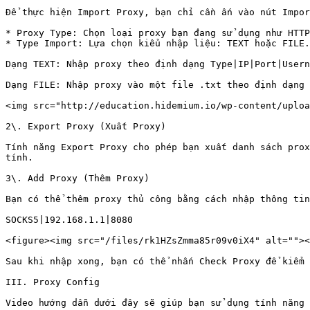
Để thực hiện Import Proxy, bạn chỉ cần ấn vào nút Impor
* Proxy Type: Chọn loại proxy bạn đang sử dụng như HTTP
* Type Import: Lựa chọn kiểu nhập liệu: TEXT hoặc FILE.

Dạng TEXT: Nhập proxy theo định dạng Type|IP|Port|Usern
Dạng FILE: Nhập proxy vào một file .txt theo định dạng 
<img src="http://education.hidemium.io/wp-content/uploa
2\. Export Proxy (Xuất Proxy)

Tính năng Export Proxy cho phép bạn xuất danh sách prox
tính.

3\. Add Proxy (Thêm Proxy)

Bạn có thể thêm proxy thủ công bằng cách nhập thông tin
SOCKS5|192.168.1.1|8080

<figure><img src="/files/rk1HZsZmma85r09v0iX4" alt=""><
Sau khi nhập xong, bạn có thể nhấn Check Proxy để kiểm 
III. Proxy Config

Video hướng dẫn dưới đây sẽ giúp bạn sử dụng tính năng 