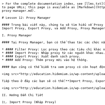
> For the complete documentation index, see [llms.txt](
to page URLs; this page is available as [Markdown](http
proxy-manager.md).

# Lesson 12: Proxy Manager

#### Trong bài viết này, chúng ta sẽ tìm hiểu về Proxy 
Import Proxy, Export Proxy, và Add Proxy, Proxy Manager
I. Proxy Manager

#### Tại Proxy Manager, bạn có thể thao tác các chức nă
* #### Filter Proxy: Lọc proxy theo các tiêu chí khác n
* #### Import Proxy: Nhập proxy từ các nguồn khác nhau.

* #### Export Proxy: Xuất danh sách proxy.

* #### Add Proxy: Thêm proxy mới vào hệ thống.

#### Bạn cũng có thể kiểm tra xem proxy có còn hoạt độn
<img src="http://education.hidemium.io/wp-content/uploa
Tiếp theo ở đây các bạn sẽ có thể:**Import Proxy, Expor
<img src="http://education.hidemium.io/wp-content/uploa
II. Hướng Dẫn Chi Tiết

1\. Import Proxy (Nhập Proxy)
