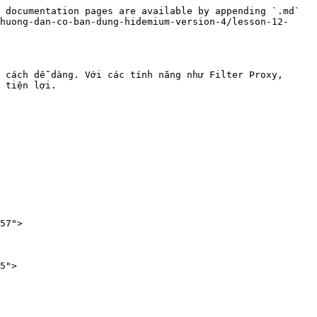
 documentation pages are available by appending `.md` 
huong-dan-co-ban-dung-hidemium-version-4/lesson-12-
 cách dễ dàng. Với các tính năng như Filter Proxy, 
 tiện lợi.

57">

5">
