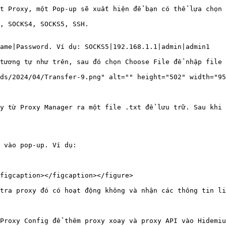
t Proxy, một Pop-up sẽ xuất hiện để bạn có thể lựa chọn 
, SOCKS4, SOCKS5, SSH.

ame|Password. Ví dụ: SOCKS5|192.168.1.1|admin|admin1

tương tự như trên, sau đó chọn Choose File để nhập file 
ds/2024/04/Transfer-9.png" alt="" height="502" width="95
y từ Proxy Manager ra một file .txt để lưu trữ. Sau khi 
 vào pop-up. Ví dụ:

figcaption></figcaption></figure>

tra proxy đó có hoạt động không và nhận các thông tin li
Proxy Config để thêm proxy xoay và proxy API vào Hidemiu