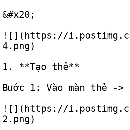
&#x20;

![](https://i.postimg.c
4.png)

1. **Tạo thẻ**

Bước 1: Vào màn thẻ -> 
![](https://i.postimg.c
2.png)
