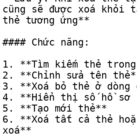
cũng sẽ được xoá khỏi t
thẻ tương ứng**

#### Chức năng:

1. **Tìm kiếm thẻ trong
2. **Chỉnh sửa tên thẻ**
3. **Xoá bỏ thẻ ở dòng đ
4. **Hiển thị số hồ sơ 
5. **Tạo mới thẻ**

6. **Xoá tất cả thẻ hoặ
xoá**
