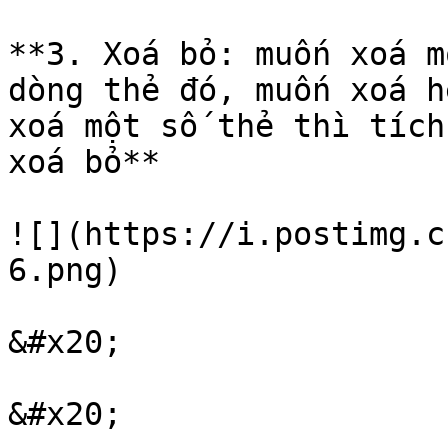
**3. Xoá bỏ: muốn xoá m
dòng thẻ đó, muốn xoá h
xoá một số thẻ thì tích
xoá bỏ**

![](https://i.postimg.c
6.png)

&#x20;
