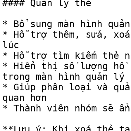
#### Quản lý thẻ

* Bổ sung màn hình quản
* Hỗ trợ thêm, sửa, xoá
lúc

* Hỗ trợ tìm kiếm thẻ n
* Hiển thị số lượng hồ 
trong màn hình quản lý

* Giúp phân loại và quả
quan hơn

* Thành viên nhóm sẽ ẩn
**Lưu ý: Khi xoá thẻ tạ