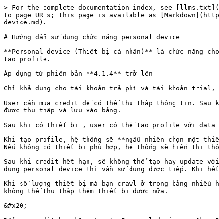
> For the complete documentation index, see [llms.txt](
to page URLs; this page is available as [Markdown](http
device.md).

# Hướng dẫn sử dụng chức năng personal device

**Personal device (Thiết bị cá nhân)** là chức năng cho
tạo profile.

Áp dụng từ phiên bản **4.1.4** trở lên

Chỉ khả dụng cho tài khoản trả phí và tài khoản trial, 
User cần mua credit để có thể thu thập thông tin. Sau k
được thu thập và lưu vào bảng.

Sau khi có thiết bị , user có thể tạo profile với data 
Khi tạo profile, hệ thống sẽ **ngẫu nhiên chọn một thiế
Nếu không có thiết bị phù hợp, hệ thống sẽ hiển thị thô
Sau khi credit hết hạn, sẽ không thể tạo hay update với
dụng personal device thì vẫn sử dụng được tiếp. Khi hết
Khi số lượng thiết bị mà bạn crawl ở trong bảng nhiều h
không thể thu thập thêm thiết bị được nữa.

&#x20;
