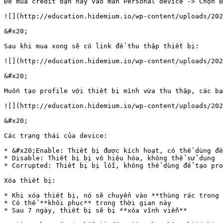
Để mua credit bạn hãy vào màn Personal device -> Chọn B
![](http://education.hidemium.io/wp-content/uploads/202
&#x20;

Sau khi mua xong sẽ có link để thu thập thiết bị:

![](http://education.hidemium.io/wp-content/uploads/202
&#x20;

Muốn tạo profile với thiết bị mình vừa thu thập, các bạ
![](http://education.hidemium.io/wp-content/uploads/202
&#x20;

Các trạng thái của device:

* &#x20;Enable: Thiết bị được kích hoạt, có thể dùng để
* Disable: Thiết bị bị vô hiệu hóa, không thể sử dụng

* Corrupted: Thiết bị bị lỗi, không thể dùng để tạo pro
Xóa thiết bị:

* Khi xóa thiết bị, nó sẽ chuyển vào **thùng rác trong 
* Có thể **khôi phục** trong thời gian này

* Sau 7 ngày, thiết bị sẽ bị **xóa vĩnh viễn**
