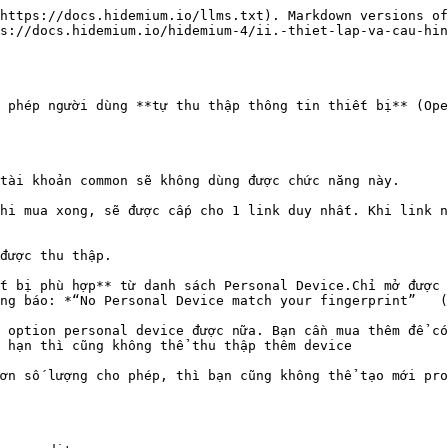
https://docs.hidemium.io/llms.txt). Markdown versions of
s://docs.hidemium.io/hidemium-4/ii.-thiet-lap-va-cau-hin
 phép người dùng **tự thu thập thông tin thiết bị** (Ope
tài khoản common sẽ không dùng được chức năng này.

hi mua xong, sẽ được cấp cho 1 link duy nhất. Khi link n
được thu thập.

t bị phù hợp** từ danh sách Personal Device.Chỉ mở được 
ng báo: *“No Personal Device match your fingerprint”   (
 option personal device được nữa. Bạn cần mua thêm để có
 hạn thì cũng không thể thu thập thêm device

ơn số lượng cho phép, thì bạn cũng không thể tạo mới pro