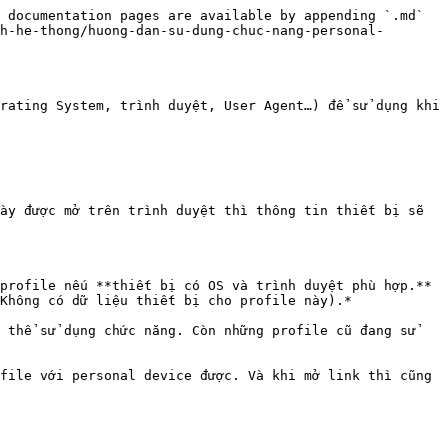
 documentation pages are available by appending `.md` 
h-he-thong/huong-dan-su-dung-chuc-nang-personal-
rating System, trình duyệt, User Agent…) để sử dụng khi 
ày được mở trên trình duyệt thì thông tin thiết bị sẽ 
profile nếu **thiết bị có OS và trình duyệt phù hợp.** 
Không có dữ liệu thiết bị cho profile này).*

 thể sử dụng chức năng. Còn những profile cũ đang sử 
file với personal device được. Và khi mở link thì cũng 