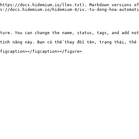
https://docs.hidemium.io/llms.txt). Markdown versions of
s://docs.hidemium.io/hidemium-4/iv.-tu-dong-hoa-automat
ture. You can change the name, status, tags, and add not
figcaption></figcaption></figure>
