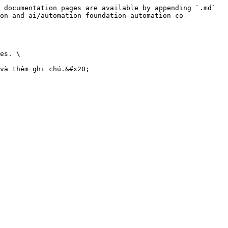
 documentation pages are available by appending `.md` 
ion-and-ai/automation-foundation-automation-co-
es. \
