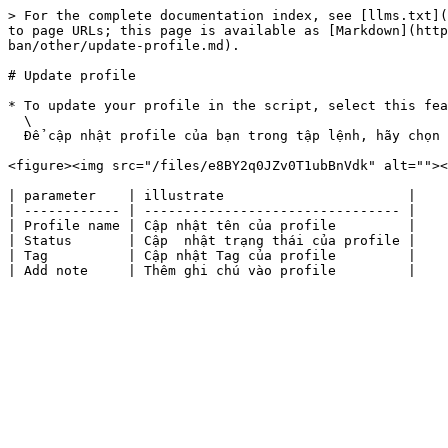
> For the complete documentation index, see [llms.txt](
to page URLs; this page is available as [Markdown](http
ban/other/update-profile.md).

# Update profile

* To update your profile in the script, select this fea
  \

  Để cập nhật profile của bạn trong tập lệnh, hãy chọn tính năng này. Bạn có thể thay đổi tên, trạng thái, thẻ và thêm ghi chú.&#x20;

<figure><img src="/files/e8BY2q0JZv0T1ubBnVdk" alt=""><
| parameter    | illustrate                       |

| ------------ | -------------------------------- |

| Profile name | Cập nhật tên của profile         |

| Status       | Cập  nhật trạng thái của profile |

| Tag          | Cập nhật Tag của profile         |
