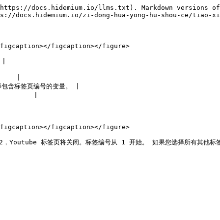
https://docs.hidemium.io/llms.txt). Markdown versions of
s://docs.hidemium.io/zi-dong-hua-yong-hu-shou-ce/tiao-xi
figcaption></figcaption></figure>

|

   |

择包含标签页编号的变量。 |

       |

figcaption></figcaption></figure>
