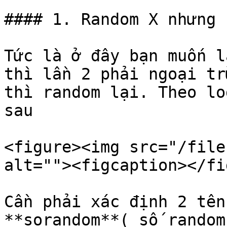
#### 1. Random X nhưng 
Tức là ở đây bạn muốn l
thì lần 2 phải ngoại tr
thì random lại. Theo lo
sau

<figure><img src="/file
alt=""><figcaption></fi
Cần phải xác định 2 tên
**sorandom**( số random