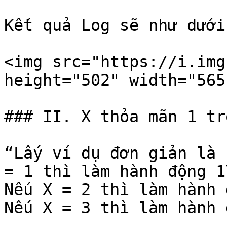
Kết quả Log sẽ như dưới
<img src="https://i.img
height="502" width="565"
### II. X thỏa mãn 1 tr
“Lấy ví dụ đơn giản là 
= 1 thì làm hành động 1\
Nếu X = 2 thì làm hành 
Nếu X = 3 thì làm hành 