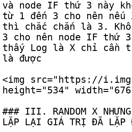
và node IF thứ 3 này kh
từ 1 đến 3 cho nên nếu 
thì chắc chắn là 3. Khô
3 cho nên node IF thứ 3
thấy Log là X chỉ cần t
là được

<img src="https://i.img
height="534" width="676"
### III. RANDOM X NHƯNG
LẶP LẠI GIÁ TRỊ ĐÃ LẶP Đ