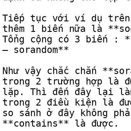
Tiếp tục với ví dụ trên
thêm 1 biến nữa là **so
Tổng cộng có 3 biến : *
– sorandom**

Như vậy chắc chắn **sor
trong 2 trường hợp là đ
lặp. Thì đến đây lại là
trong 2 điều kiện là đư
so sánh ở đây không phả
**contains** là được.
