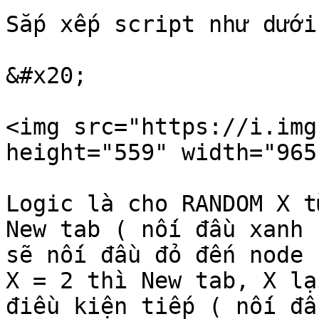
Sắp xếp script như dưới
&#x20;

<img src="https://i.img
height="559" width="965"
Logic là cho RANDOM X t
New tab ( nối đầu xanh 
sẽ nối đầu đỏ đến node 
X = 2 thì New tab, X lạ
điều kiện tiếp ( nối đầ