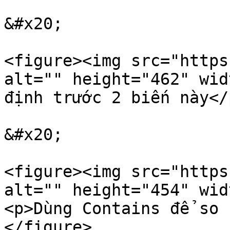
&#x20;

<figure><img src="https
alt="" height="462" wid
định trước 2 biến này</
&#x20;

<figure><img src="https
alt="" height="454" wid
<p>Dùng Contains để so 
</figure>
