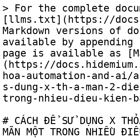
> For the complete docu
[llms.txt](https://docs
Markdown versions of do
available by appending 
page is available as [M
(https://docs.hidemium.
hoa-automation-and-ai/a
s-dung-x-th-a-man-2-die
trong-nhieu-dieu-kien-b
# CÁCH ĐỂ SỬ DỤNG X THỎ
MÃN MỘT TRONG NHIỀU ĐIỀ