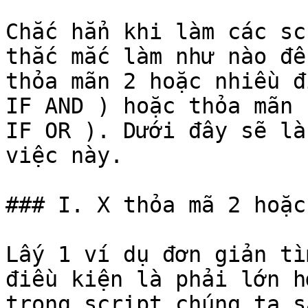
Chắc hẳn khi làm các sc
thắc mắc làm như nào để
thỏa mãn 2 hoặc nhiều đ
IF AND ) hoặc thỏa mãn 
IF OR ). Dưới đây sẽ là
việc này.

### I. X thỏa mã 2 hoặc
Lấy 1 ví dụ đơn giản tì
điều kiện là phải lớn h
trong script chúng ta s