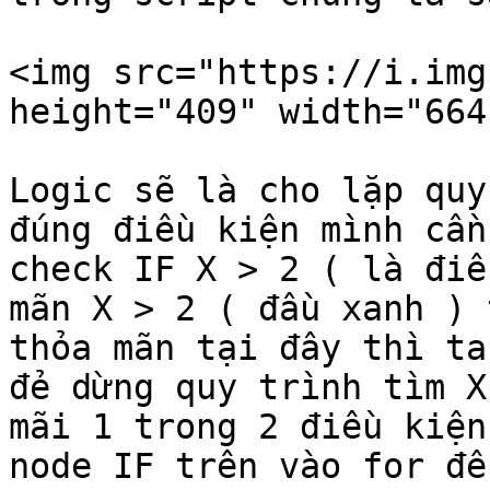
<img src="https://i.img
height="409" width="664"
Logic sẽ là cho lặp quy
đúng điều kiện mình cần
check IF X > 2 ( là điề
mãn X > 2 ( đầu xanh ) 
thỏa mãn tại đây thì ta
đẻ dừng quy trình tìm X
mãi 1 trong 2 điều kiện
node IF trên vào for để