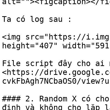
alt=""><figcaption></fi
Ta có log sau :

<img src="https://i.img
height="407" width="591"
File script đây cho ai 
<https://drive.google.c
cvkFbAgh7NCbaOS0/view?u
#### 2. Random X có cho
định và không cho lặp l