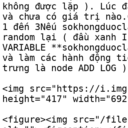
không được lặp ). Lúc đ
và chưa có giá trị nào.
1 đến 3Nếu sokhongduocl
random lại ( đầu xanh I
VARIABLE **sokhongduocl
và làm các hành động ti
trưng là node ADD LOG )

<img src="https://i.img
height="417" width="692"
<figure><img src="/file