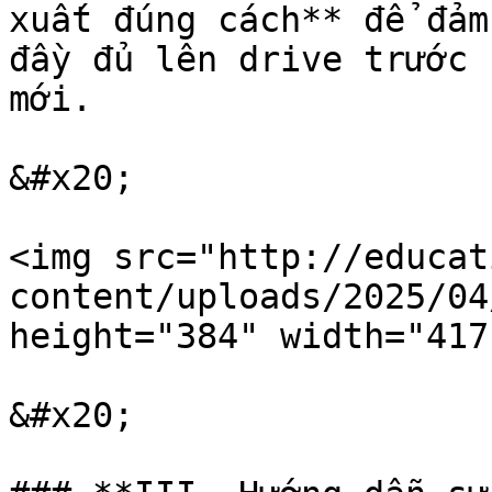
xuất đúng cách** để đảm
đầy đủ lên drive trước 
mới.

&#x20;

<img src="http://educat
content/uploads/2025/04
height="384" width="417"
&#x20;
