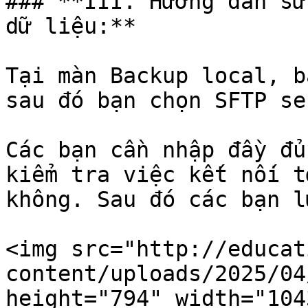
### **III. Hướng dẫn sử
dữ liệu:**

Tại màn Backup local, b
sau đó bạn chọn SFTP se
Các bạn cần nhập đầy đủ
kiểm tra việc kết nối t
không. Sau đó các bạn l
<img src="http://educat
content/uploads/2025/04
height="794" width="1043