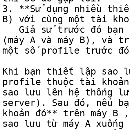
3. **Sử dụng nhiều thiế
B) với cùng một tài kho
   Giả sử trước đó bạn đang sử dụng 2 thiết bị 
(máy A và máy B), và tr
một số profile trước đó.
Khi bạn thiết lập sao l
profile thuộc tài khoản
sao lưu lên hệ thống lư
server). Sau đó, nếu bạ
khoản đó** trên máy B ,
sao lưu từ máy A xuống 