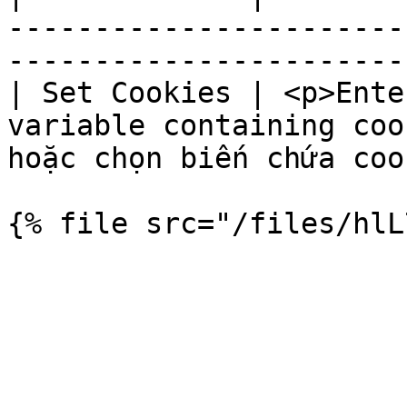
-----------------------
-----------------------
| Set Cookies | <p>Ente
variable containing coo
hoặc chọn biến chứa coo