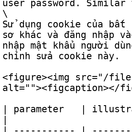
user password. Similar 
\

Sử dụng cookie của bất 
sơ khác và đăng nhập và
nhập mật khẩu người dùn
chỉnh sửa cookie này.

<figure><img src="/file
alt=""><figcaption></fi
| parameter   | illustrate                                                                                        
|

| ----------- | -------