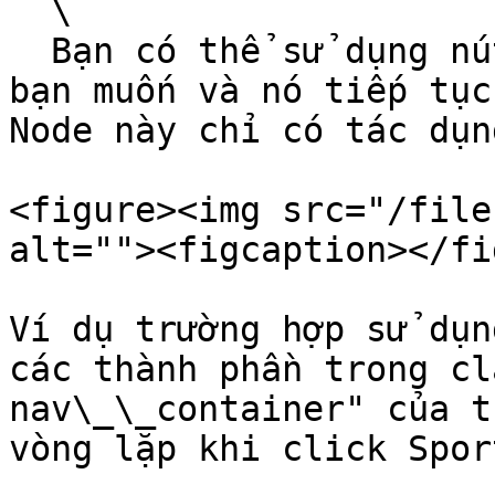
  \

  Bạn có thể sử dụng nút này để dừng một Vòng lặp 
bạn muốn và nó tiếp tục
Node này chỉ có tác dụn
<figure><img src="/file
alt=""><figcaption></fi
Ví dụ trường hợp sử dụn
các thành phần trong cl
nav\_\_container" của t
vòng lặp khi click Sport