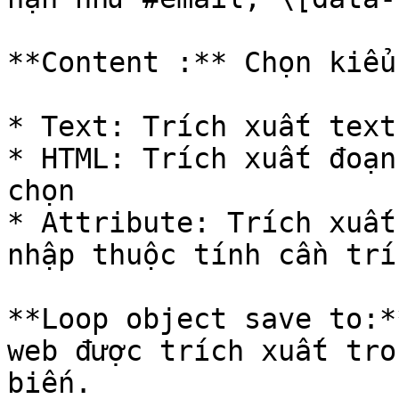
**Content :** Chọn kiểu
* Text: Trích xuất text
* HTML: Trích xuất đoạn
chọn

* Attribute: Trích xuất
nhập thuộc tính cần trí
**Loop object save to:*
web được trích xuất tro
biến.
