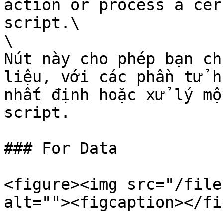
action or process a cer
script.\

\

Nút này cho phép bạn ch
liệu, với các phần tử h
nhất định hoặc xử lý mộ
script.

### For Data

<figure><img src="/file
alt=""><figcaption></fi