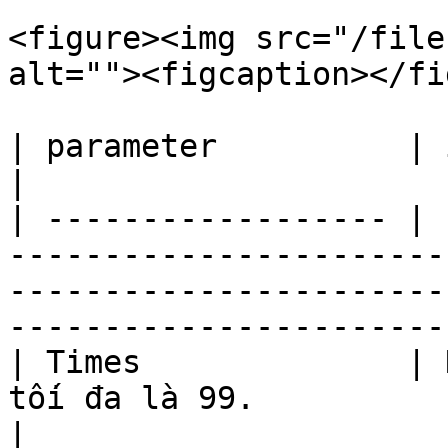
<figure><img src="/file
alt=""><figcaption></fi
| parameter          | illustrate                                                                                                  
|

| ------------------ | 
-----------------------
-----------------------
-----------------------
| Times              | 
tối đa là 99.                                                                                                                             
|
