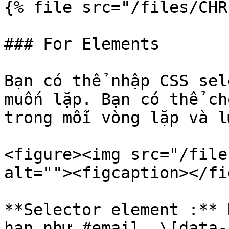
{% file src="/files/CHR
### For Elements

Bạn có thể nhập CSS sel
muốn lặp. Bạn có thể ch
trong mỗi vòng lặp và l
<figure><img src="/file
alt=""><figcaption></fi
**Selector element :** 
hạn như #email, \[data-