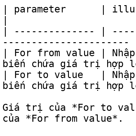
| parameter      | illustrate                             
|

| -------------- | ----
---------------------- |
| For from value | Nhập
biến chứa giá trị hợp lệ
| For to value   | Nhập
biến chứa giá trị hợp lệ
Giá trị của *For to val
của *For from value*.
