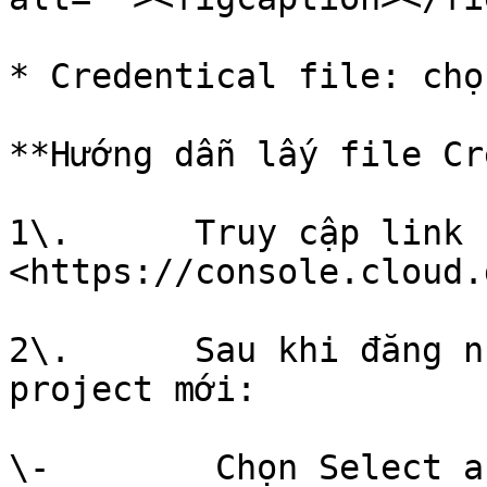
* Credentical file: chọ
**Hướng dẫn lấy file Cr
1\.      Truy cập link 
<https://console.cloud.
2\.      Sau khi đăng n
project mới:

\-        Chọn Select a