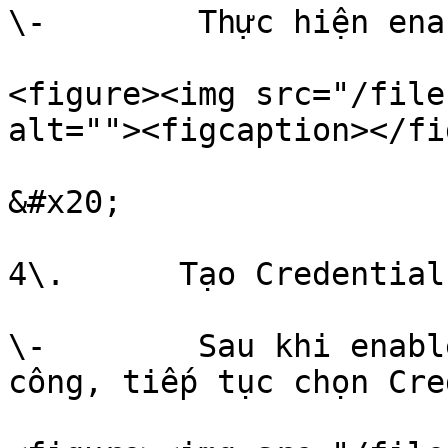
\-        Thực hiện ena
<figure><img src="/file
alt=""><figcaption></fi
&#x20;

4\.      Tạo Credentials
\-        Sau khi enabl
công, tiếp tục chọn Cre