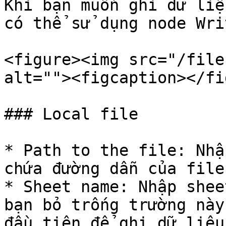
Khi bạn muốn ghi dữ liệ
có thể sử dụng node Wri
<figure><img src="/file
alt=""><figcaption></fi
### Local file

* Path to the file: Nhậ
chứa đường dẫn của file
* Sheet name: Nhập shee
bạn bỏ trống trường này
đầu tiên để ghi dữ liệu.