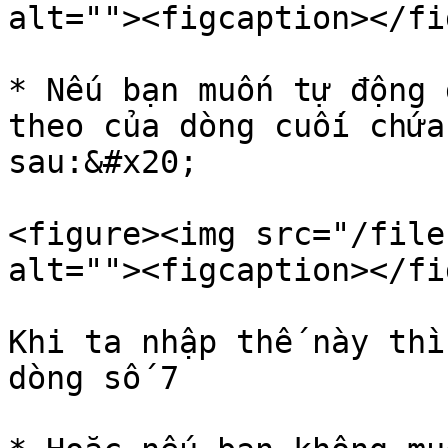
alt=""><figcaption></fi
* Nếu bạn muốn tự động 
theo của dòng cuối chứa
sau:&#x20;

<figure><img src="/file
alt=""><figcaption></fi
Khi ta nhập thế này thì
dòng số 7
