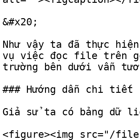
&#x20;

Như vậy ta đã thực hiện
vụ việc đọc file trên g
trường bên dưới vẫn tươ
### Hướng dẫn chi tiết

Giả sử ta có bảng dữ li
<figure><img src="/file