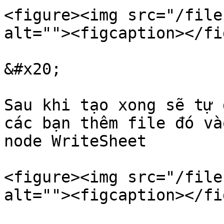
<figure><img src="/file
alt=""><figcaption></fi
&#x20;

Sau khi tạo xong sẽ tự 
các bạn thêm file đó và
node WriteSheet

<figure><img src="/file
alt=""><figcaption></fi