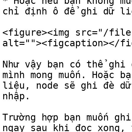
* Hoặc nếu bạn không mu
chỉ định ô để ghi dữ li
<figure><img src="/file
alt=""><figcaption></fi
Như vậy bạn có thể ghi 
mình mong muốn. Hoặc bạ
liệu, node sẽ ghi đè dữ
nhập.

Trường hợp bạn muốn ghi
ngay sau khi đọc xong, 