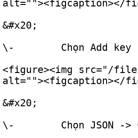
alt=""><figcaption></fi
&#x20;

\-        Chọn Add key 
<figure><img src="/file
alt=""><figcaption></fi
&#x20;

\-        Chọn JSON -> 