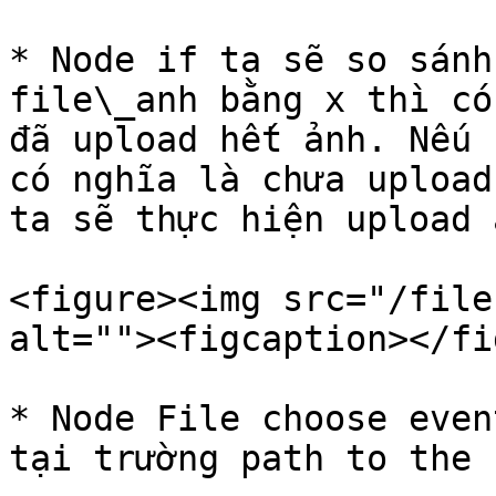
* Node if ta sẽ so sánh
file\_anh bằng x thì có
đã upload hết ảnh. Nếu 
có nghĩa là chưa upload
ta sẽ thực hiện upload 
<figure><img src="/file
alt=""><figcaption></fi
* Node File choose even
tại trường path to the f