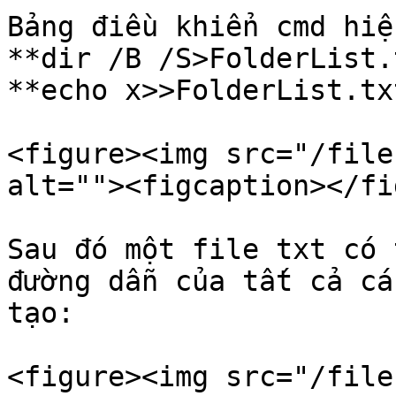
Bảng điều khiển cmd hiện
**dir /B /S>FolderList.txt** và lệnh   
**echo x>>FolderList.tx
<figure><img src="/file
alt=""><figcaption></fi
Sau đó một file txt có 
đường dẫn của tất cả cá
tạo:

<figure><img src="/file