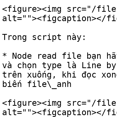
<figure><img src="/file
alt=""><figcaption></fi
Trong script này:

* Node read file bạn hã
và chọn type là Line by
trên xuống, khi đọc xon
biến file\_anh

<figure><img src="/file
alt=""><figcaption></fi